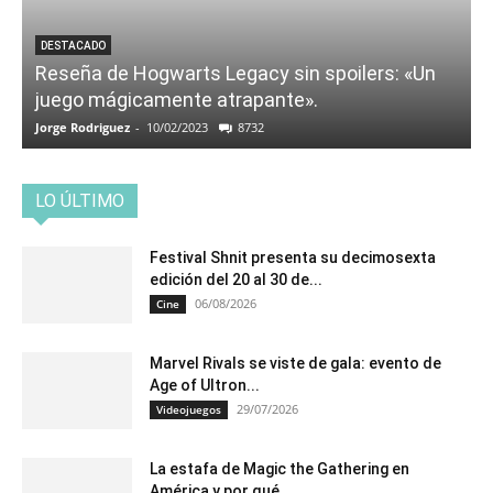
DESTACADO
Reseña de Hogwarts Legacy sin spoilers: «Un
juego mágicamente atrapante».
Jorge Rodriguez
-
10/02/2023
8732
LO ÚLTIMO
Festival Shnit presenta su decimosexta
edición del 20 al 30 de...
06/08/2026
Cine
Marvel Rivals se viste de gala: evento de
Age of Ultron...
29/07/2026
Videojuegos
La estafa de Magic the Gathering en
América y por qué...