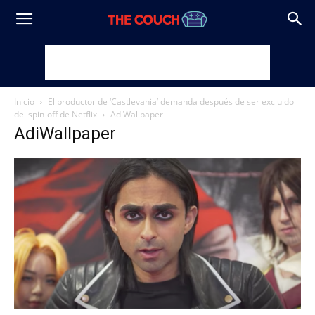
Inicio
El productor de ‘Castlevania’ demanda después de ser excluido
del spin-off de Netflix
AdiWallpaper
AdiWallpaper