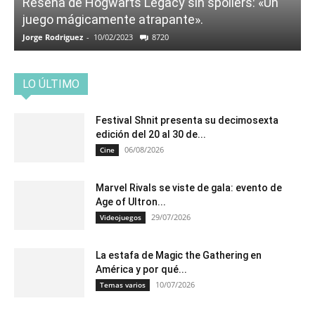
Reseña de Hogwarts Legacy sin spoilers: «Un
juego mágicamente atrapante».
Jorge Rodriguez
-
10/02/2023
8720
LO ÚLTIMO
Festival Shnit presenta su decimosexta
edición del 20 al 30 de...
06/08/2026
Cine
Marvel Rivals se viste de gala: evento de
Age of Ultron...
29/07/2026
Videojuegos
La estafa de Magic the Gathering en
América y por qué...
10/07/2026
Temas varios