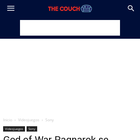
Inicio
Videojuegos
Sony
Videojuegos
Sony
God of War Ragnarok se