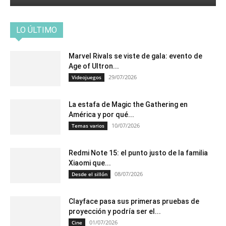
LO ÚLTIMO
Marvel Rivals se viste de gala: evento de
Age of Ultron...
29/07/2026
Videojuegos
La estafa de Magic the Gathering en
América y por qué...
10/07/2026
Temas varios
Redmi Note 15: el punto justo de la familia
Xiaomi que...
08/07/2026
Desde el sillón
Clayface pasa sus primeras pruebas de
proyección y podría ser el...
01/07/2026
Cine