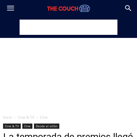
Inicio
Cine & TV
Cine
Cine & TV
Cine
Desde el sillón
La temporada de premios llegó