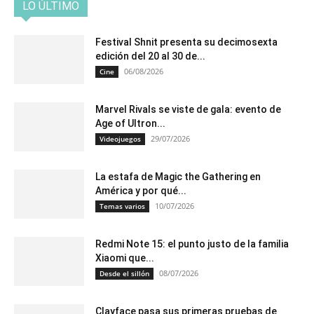
LO ÚLTIMO
Festival Shnit presenta su decimosexta
edición del 20 al 30 de...
06/08/2026
Cine
Marvel Rivals se viste de gala: evento de
Age of Ultron...
29/07/2026
Videojuegos
La estafa de Magic the Gathering en
América y por qué...
10/07/2026
Temas varios
Redmi Note 15: el punto justo de la familia
Xiaomi que...
08/07/2026
Desde el sillón
Clayface pasa sus primeras pruebas de