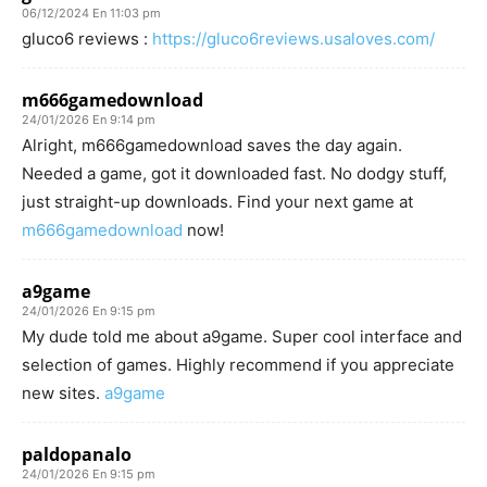
06/12/2024 En 11:03 pm
gluco6 reviews :
https://gluco6reviews.usaloves.com/
m666gamedownload
24/01/2026 En 9:14 pm
Alright, m666gamedownload saves the day again.
Needed a game, got it downloaded fast. No dodgy stuff,
just straight-up downloads. Find your next game at
m666gamedownload
now!
a9game
24/01/2026 En 9:15 pm
My dude told me about a9game. Super cool interface and
selection of games. Highly recommend if you appreciate
new sites.
a9game
paldopanalo
24/01/2026 En 9:15 pm