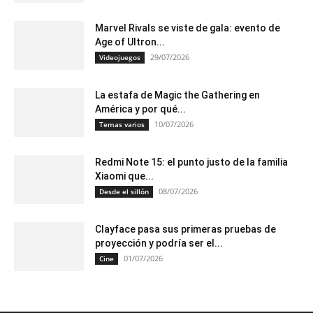
Marvel Rivals se viste de gala: evento de
Age of Ultron...
29/07/2026
Videojuegos
La estafa de Magic the Gathering en
América y por qué...
10/07/2026
Temas varios
Redmi Note 15: el punto justo de la familia
Xiaomi que...
08/07/2026
Desde el sillón
Clayface pasa sus primeras pruebas de
proyección y podría ser el...
01/07/2026
Cine