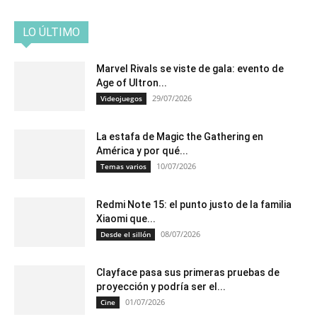
LO ÚLTIMO
Marvel Rivals se viste de gala: evento de
Age of Ultron...
29/07/2026
Videojuegos
La estafa de Magic the Gathering en
América y por qué...
10/07/2026
Temas varios
Redmi Note 15: el punto justo de la familia
Xiaomi que...
08/07/2026
Desde el sillón
Clayface pasa sus primeras pruebas de
proyección y podría ser el...
01/07/2026
Cine