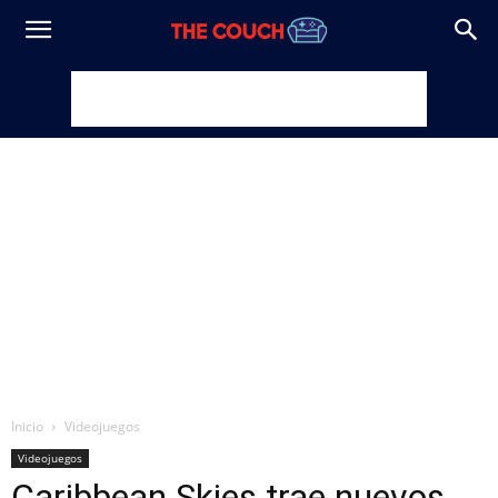
Inicio
Videojuegos
Videojuegos
Caribbean Skies trae nuevos