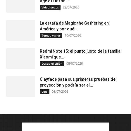
Age of Ultron...
29/07/2026
Videojuegos
La estafa de Magic the Gathering en
América y por qué...
10/07/2026
Temas varios
Redmi Note 15: el punto justo de la familia
Xiaomi que...
08/07/2026
Desde el sillón
Clayface pasa sus primeras pruebas de
proyección y podría ser el...
01/07/2026
Cine