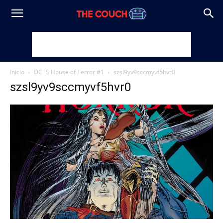
Inicio
DC´S House of Terror #1
szsl9yv9sccmyvf5hvr0
szsl9yv9sccmyvf5hvr0