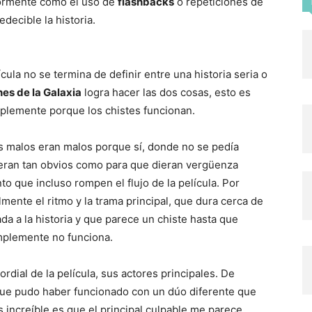
iormente como el uso de
flashbacks
o repeticiones de
decible la historia.
ícula no se termina de definir entre una historia seria o
es de la Galaxia
logra hacer las dos cosas, esto es
implemente porque los chistes funcionan.
os malos eran malos porque sí, donde no se pedía
 eran tan obvios como para que dieran vergüenza
to que incluso rompen el flujo de la película. Por
ente el ritmo y la trama principal, que dura cerca de
a a la historia y que parece un chiste hasta que
plemente no funciona.
dial de la película, sus actores principales. De
que pudo haber funcionado con un dúo diferente que
s increíble es que el principal culpable me parece