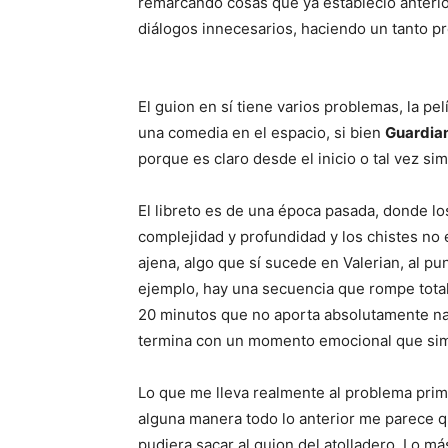
remarcando cosas que ya estableció anter
diálogos innecesarios, haciendo un tanto pre
El guion en sí tiene varios problemas, la pel
una comedia en el espacio, si bien
Guardian
porque es claro desde el inicio o tal vez s
El libreto es de una época pasada, donde l
complejidad y profundidad y los chistes no
ajena, algo que sí sucede en Valerian, al pun
ejemplo, hay una secuencia que rompe totalm
20 minutos que no aporta absolutamente nad
termina con un momento emocional que sim
Lo que me lleva realmente al problema primor
alguna manera todo lo anterior me parece 
pudiera sacar al guion del atolladero. Lo má