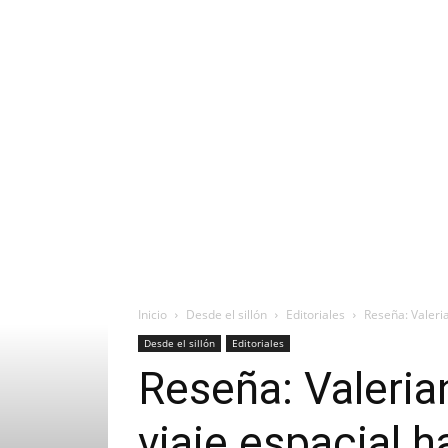
Inicio
Desde el sillón
Editoriales
Reseña: Valeria
Desde el sillón
Editoriales
Reseña: Valerian
viaje espacial h