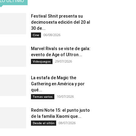
LO ÚLTIMO
Festival Shnit presenta su
decimosexta edición del 20 al
30 de...
06/08/2026
Cine
Marvel Rivals se viste de gala:
evento de Age of Ultron...
29/07/2026
Videojuegos
La estafa de Magic the
Gathering en América y por
qué...
10/07/2026
Temas varios
Redmi Note 15: el punto justo
de la familia Xiaomi que...
08/07/2026
Desde el sillón