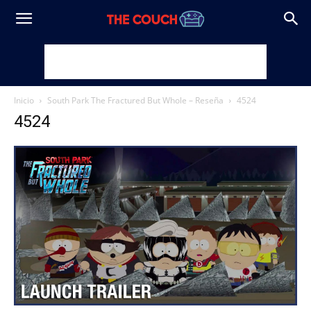
Inicio
South Park The Fractured But Whole – Reseña
4524
4524