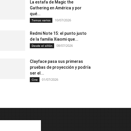
La estafa de Magic the
Gathering en América y por
qué...
10/07/2026
Temas varios
Redmi Note 15: el punto justo
de la familia Xiaomi que...
08/07/2026
Desde el sillón
Clayface pasa sus primeras
pruebas de proyección y podría
ser el...
01/07/2026
Cine