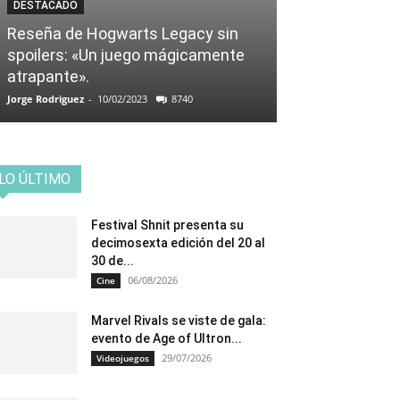
DESTACADO
Reseña de Hogwarts Legacy sin
spoilers: «Un juego mágicamente
atrapante».
Jorge Rodriguez
-
10/02/2023
8740
LO ÚLTIMO
Festival Shnit presenta su
decimosexta edición del 20 al
30 de...
06/08/2026
Cine
Marvel Rivals se viste de gala:
evento de Age of Ultron...
29/07/2026
Videojuegos