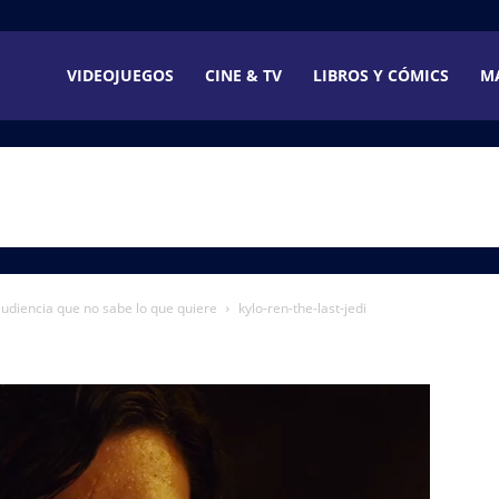
VIDEOJUEGOS
CINE & TV
LIBROS Y CÓMICS
M
audiencia que no sabe lo que quiere
kylo-ren-the-last-jedi