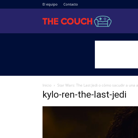
El equipo
Contacto
The
Couch
Inicio
Star Wars: The Last Jedi o cómo sacudir a una 
kylo-ren-the-last-jedi