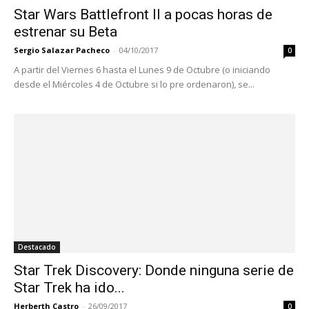
Star Wars Battlefront II a pocas horas de
estrenar su Beta
Sergio Salazar Pacheco
-
04/10/2017
0
A partir del Viernes 6 hasta el Lunes 9 de Octubre (o iniciando
desde el Miércoles 4 de Octubre si lo pre ordenaron), se...
Destacado
Star Trek Discovery: Donde ninguna serie de
Star Trek ha ido...
Herberth Castro
-
26/09/2017
0