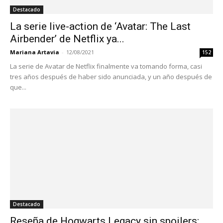
Destacado
La serie live-action de ‘Avatar: The Last
Airbender’ de Netflix ya...
Mariana Artavia
-
12/08/2021
152
La serie de Avatar de Netflix finalmente va tomando forma, casi
tres años después de haber sido anunciada, y un año después de
que...
Destacado
Reseña de Hogwarts Legacy sin spoilers: