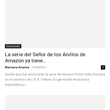
Destacado
La serie del Señor de los Anillos de
Amazon ya tiene...
Mariana Artavia
-
03/08/2021
8
Desde que fue anunciada, la serie de Amazon Prime Video basada
en el universo de J. R. R. Tolkien, ha generado muchísima
expectativa y...