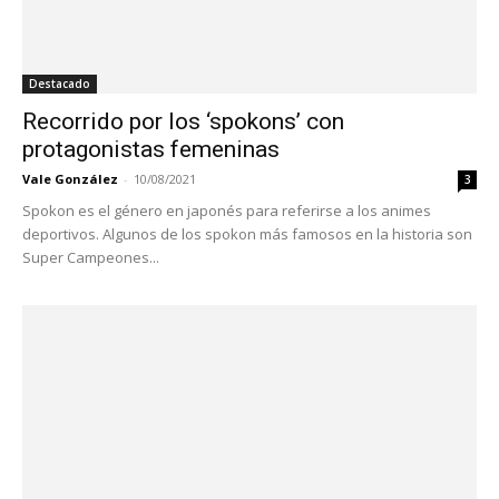
Destacado
Recorrido por los ‘spokons’ con
protagonistas femeninas
Vale González
-
10/08/2021
3
Spokon es el género en japonés para referirse a los animes
deportivos. Algunos de los spokon más famosos en la historia son
Super Campeones...