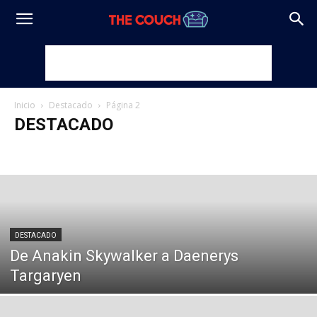
Inicio
Destacado
Página 2
DESTACADO
Cine & TV
Desde el sillón
Destacado
Libros y cómics
Manga y animé
Videojuegos
DESTACADO
De Anakin Skywalker a Daenerys
Targaryen