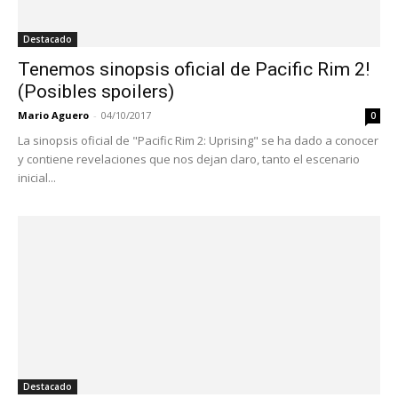
Destacado
Tenemos sinopsis oficial de Pacific Rim 2!
(Posibles spoilers)
Mario Aguero
-
04/10/2017
0
La sinopsis oficial de "Pacific Rim 2: Uprising" se ha dado a conocer
y contiene revelaciones que nos dejan claro, tanto el escenario
inicial...
Destacado