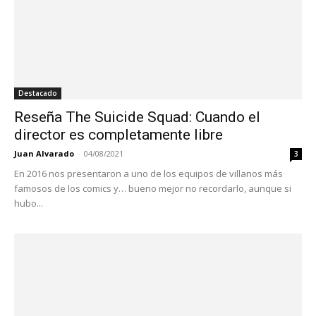
Destacado
Reseña The Suicide Squad: Cuando el
director es completamente libre
Juan Alvarado
-
04/08/2021
3
En 2016 nos presentaron a uno de los equipos de villanos más
famosos de los comics y… bueno mejor no recordarlo, aunque si
hubo...