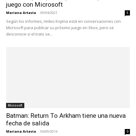
juego con Microsoft
Mariana Artavia
-
09/04/2021
5
Según los informes, Hideo Kojima está en conversaciones con
Microsoft para publicar su próximo juego en Xbox, pero se
desconoce si el trato se...
Microsoft
Batman: Return To Arkham tiene una nueva
fecha de salida
Mariana Artavia
-
06/09/2016
0