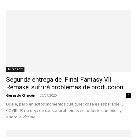
Microsoft
Segunda entrega de ‘Final Fantasy VII
Remake’ sufrirá problemas de producción...
Gerardo Chacón
-
06/07/2020
4
Duele, pero en estos momentos cualquier cosa es esperable. El
COVID-19 no deja de causar problemas en todos los ámbitos y
ahora la víctima...