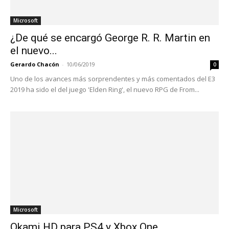
Microsoft
¿De qué se encargó George R. R. Martin en
el nuevo...
Gerardo Chacón
-
10/06/2019
0
Uno de los avances más sorprendentes y más comentados del E3
2019 ha sido el del juego 'Elden Ring', el nuevo RPG de From...
Microsoft
Okami HD para PS4 y Xbox One