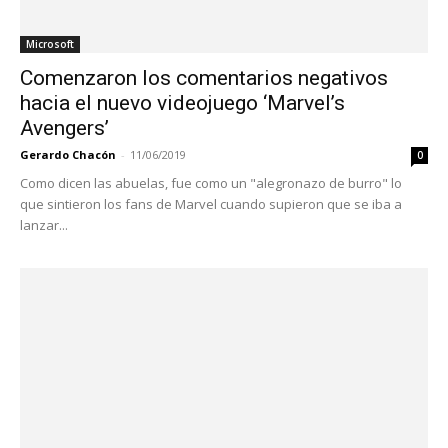
Microsoft
Comenzaron los comentarios negativos
hacia el nuevo videojuego ‘Marvel’s
Avengers’
Gerardo Chacón
-
11/06/2019
0
Como dicen las abuelas, fue como un "alegronazo de burro" lo
que sintieron los fans de Marvel cuando supieron que se iba a
lanzar...