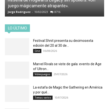
juego mágicamente atrapante».
Jorge Rodriguez
-
10/02/2023
8716
LO ÚLTIMO
Festival Shnit presenta su decimosexta
edición del 20 al 30 de...
06/08/2026
Cine
Marvel Rivals se viste de gala: evento de Age
of Ultron...
29/07/2026
Videojuegos
La estafa de Magic the Gathering en América
y por qué...
10/07/2026
Temas varios