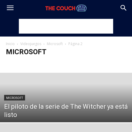
Inicio
Videojuegos
Microsoft
Página 2
MICROSOFT
E-Sports
Microsoft
Móviles
Nintendo
PC
Sony
MICROSOFT
El piloto de la serie de The Witcher ya está
listo