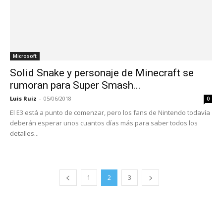
Microsoft
Solid Snake y personaje de Minecraft se
rumoran para Super Smash...
Luis Ruiz
-
05/06/2018
0
El E3 está a punto de comenzar, pero los fans de Nintendo todavía
deberán esperar unos cuantos días más para saber todos los
detalles...
1
2
3