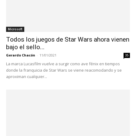
Microsoft
Todos los juegos de Star Wars ahora vienen
bajo el sello...
Gerardo Chacón
-
11/01/2021
35
La marca Lucasfilm vuelve a surgir como ave fénix en tiempos
donde la franquicia de Star Wars se viene reacomodando y se
aproximan cualquier...