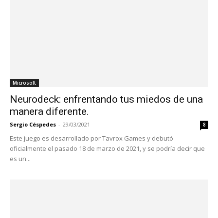
Microsoft
Neurodeck: enfrentando tus miedos de una
manera diferente.
Sergio Céspedes
-
29/03/2021
8
Este juego es desarrollado por Tavrox Games y debutó
oficialmente el pasado 18 de marzo de 2021, y se podría decir que
es un...