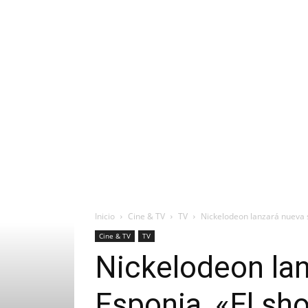
Inicio
Cine & TV
TV
Nickelodeon lanzará nueva se
Cine & TV
TV
Nickelodeon lan
Esponja, «El sho