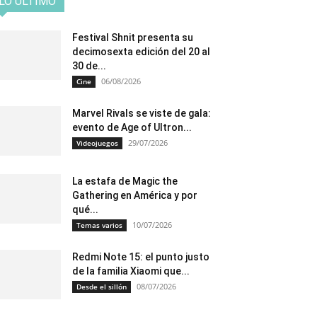
LO ÚLTIMO
Festival Shnit presenta su
decimosexta edición del 20 al
30 de...
06/08/2026
Cine
Marvel Rivals se viste de gala:
evento de Age of Ultron...
29/07/2026
Videojuegos
La estafa de Magic the
Gathering en América y por
qué...
10/07/2026
Temas varios
Redmi Note 15: el punto justo
de la familia Xiaomi que...
08/07/2026
Desde el sillón