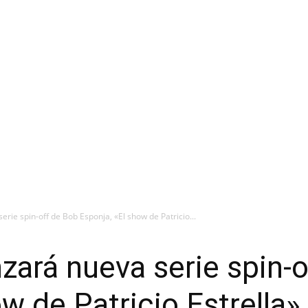
rie spin-off de Bob Esponja, «El show de Patricio...
zará nueva serie spin-
w de Patricio Estrella»