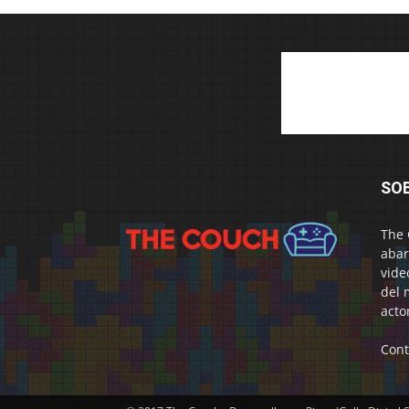
SO
The 
abar
vide
del 
acto
Cont