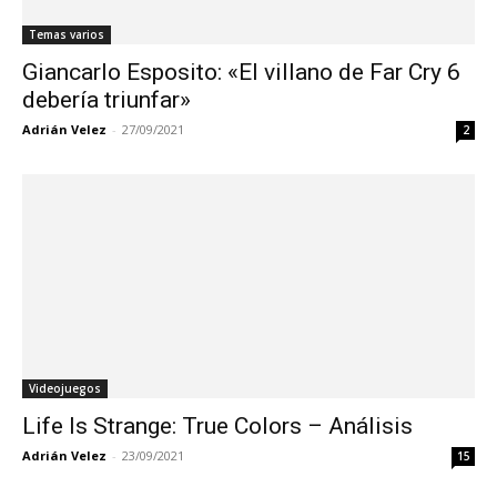
Temas varios
Giancarlo Esposito: «El villano de Far Cry 6
debería triunfar»
Adrián Velez
-
27/09/2021
2
Videojuegos
Life Is Strange: True Colors – Análisis
Adrián Velez
-
23/09/2021
15