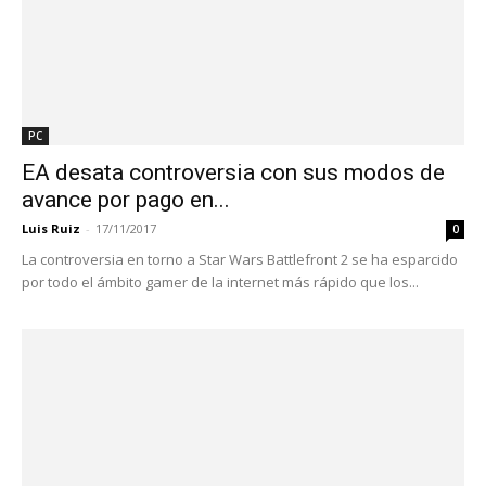
PC
EA desata controversia con sus modos de
avance por pago en...
Luis Ruiz
-
17/11/2017
0
La controversia en torno a Star Wars Battlefront 2 se ha esparcido
por todo el ámbito gamer de la internet más rápido que los...