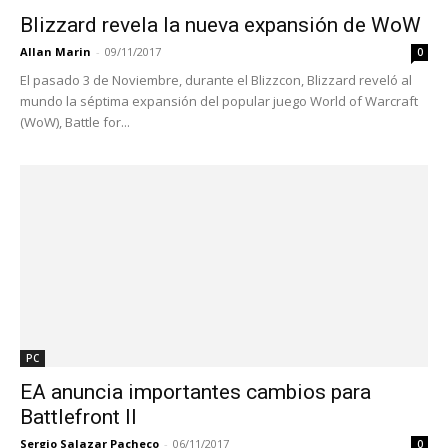
Blizzard revela la nueva expansión de WoW
Allan Marin
-
09/11/2017
0
El pasado 3 de Noviembre, durante el Blizzcon, Blizzard reveló al
mundo la séptima expansión del popular juego World of Warcraft
(WoW), Battle for...
PC
EA anuncia importantes cambios para
Battlefront II
Sergio Salazar Pacheco
-
06/11/2017
0