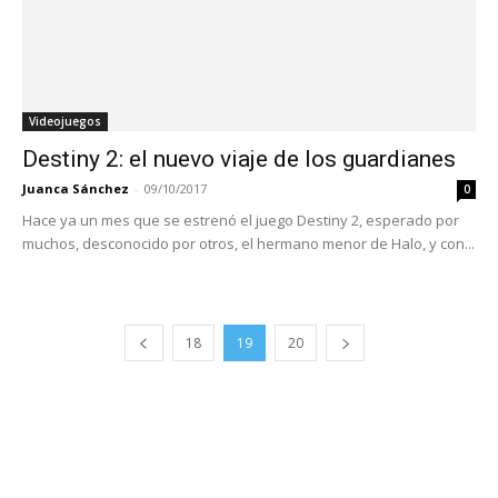
Videojuegos
Destiny 2: el nuevo viaje de los guardianes
Juanca Sánchez
-
09/10/2017
0
Hace ya un mes que se estrenó el juego Destiny 2, esperado por
muchos, desconocido por otros, el hermano menor de Halo, y con...
18
19
20