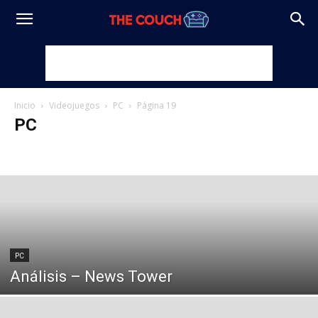
Inicio
Videojuegos
PC
Página 19
PC
E-Sports
Microsoft
Móviles
Nintendo
PC
Sony
PC
Análisis – News Tower