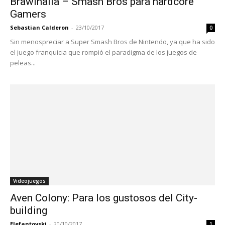
Brawlhalla – Smash Bros para hardcore
Gamers
Sebastian Calderon
-
23/10/2017
0
Sin menospreciar a Super Smash Bros de Nintendo, ya que ha sido
el juego franquicia que rompió el paradigma de los juegos de
peleas...
Videojuegos
Aven Colony: Para los gustosos del City-
building
Elefantovski
-
20/10/2017
1