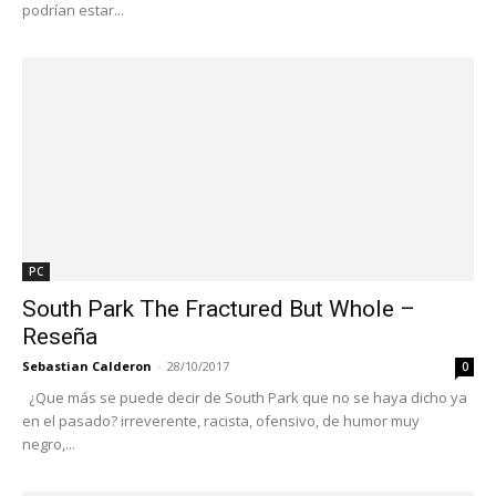
podrían estar...
PC
South Park The Fractured But Whole –
Reseña
Sebastian Calderon
-
28/10/2017
0
¿Que más se puede decir de South Park que no se haya dicho ya
en el pasado? irreverente, racista, ofensivo, de humor muy
negro,...