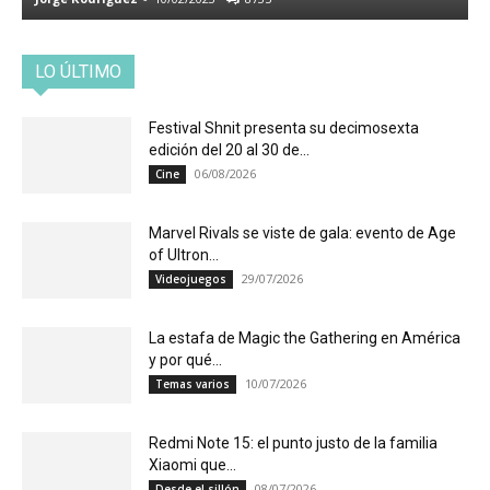
LO ÚLTIMO
Festival Shnit presenta su decimosexta
edición del 20 al 30 de...
06/08/2026
Cine
Marvel Rivals se viste de gala: evento de Age
of Ultron...
29/07/2026
Videojuegos
La estafa de Magic the Gathering en América
y por qué...
10/07/2026
Temas varios
Redmi Note 15: el punto justo de la familia
Xiaomi que...
08/07/2026
Desde el sillón