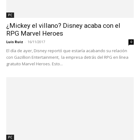
PC
¿Mickey el villano? Disney acaba con el
RPG Marvel Heroes
Luis Ruiz
-
16/11/2017
0
El día de ayer, Disney reportó que estaría acabando su relación
con Gazillion Entertainment, la empresa detrás del RPG en línea
gratuito Marvel Heroes. Esto...
PC