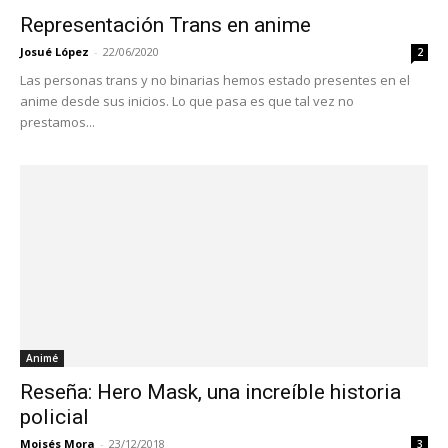
Representación Trans en anime
Josué López
-
22/06/2020
2
Las personas trans y no binarias hemos estado presentes en el
anime desde sus inicios. Lo que pasa es que tal vez no
prestamos...
Animé
Reseña: Hero Mask, una increíble historia
policial
Moisés Mora
-
23/12/2018
3