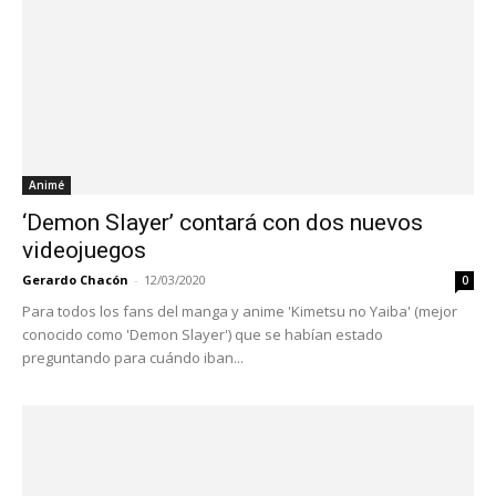
Animé
‘Demon Slayer’ contará con dos nuevos
videojuegos
Gerardo Chacón
-
12/03/2020
0
Para todos los fans del manga y anime 'Kimetsu no Yaiba' (mejor
conocido como 'Demon Slayer') que se habían estado
preguntando para cuándo iban...