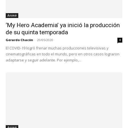
Animé
‘My Hero Academia’ ya inició la producción
de su quinta temporada
Gerardo Chacón
-
20/05/2020
0
El COVID-19 logró frenar muchas producciones televisivas y
cinematográficas en todo el mundo, pero en otros casos lograron
adaptarse y seguir adelante. Por ejemplo,...
Animé