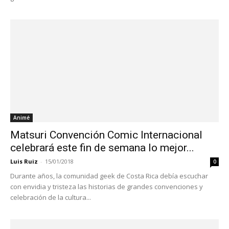
Animé
Matsuri Convención Comic Internacional
celebrará este fin de semana lo mejor...
Luis Ruiz
-
15/01/2018
0
Durante años, la comunidad geek de Costa Rica debía escuchar
con envidia y tristeza las historias de grandes convenciones y
celebración de la cultura...