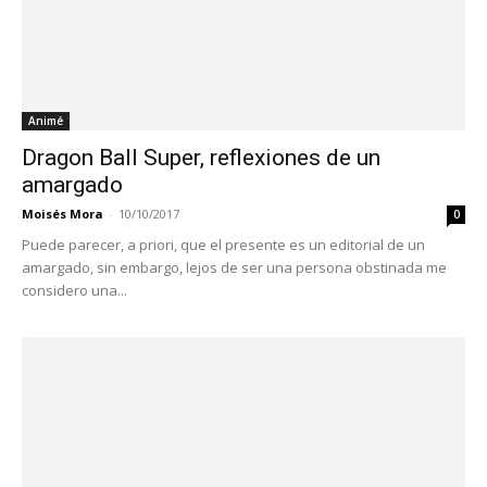
Animé
Dragon Ball Super, reflexiones de un
amargado
Moisés Mora
-
10/10/2017
0
Puede parecer, a priori, que el presente es un editorial de un
amargado, sin embargo, lejos de ser una persona obstinada me
considero una...