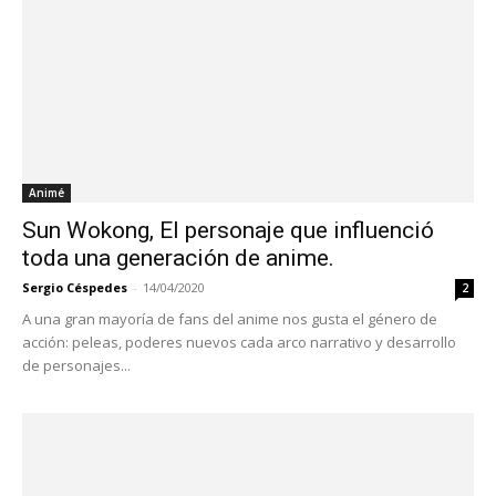
Animé
Sun Wokong, El personaje que influenció
toda una generación de anime.
Sergio Céspedes
-
14/04/2020
2
A una gran mayoría de fans del anime nos gusta el género de
acción: peleas, poderes nuevos cada arco narrativo y desarrollo
de personajes...