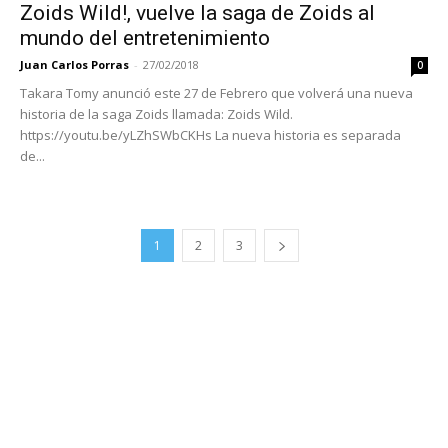
Zoids Wild!, vuelve la saga de Zoids al
mundo del entretenimiento
Juan Carlos Porras
-
27/02/2018
0
Takara Tomy anunció este 27 de Febrero que volverá una nueva
historia de la saga Zoids llamada: Zoids Wild.
https://youtu.be/yLZhSWbCKHs La nueva historia es separada
de...
1
2
3