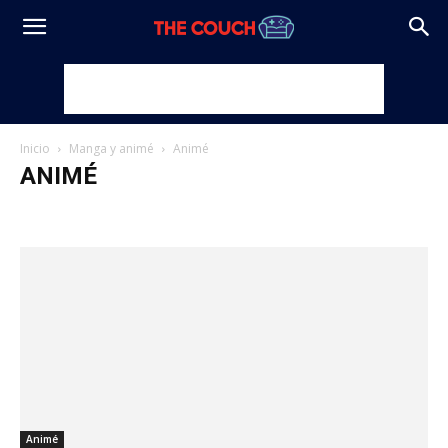
Inicio
Manga y animé
Animé
ANIMÉ
Animé
Cosplay
Manga
Animé