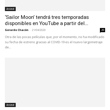
Animé
‘Sailor Moon’ tendrá tres temporadas
disponibles en YouTube a partir del...
Gerardo Chacón
-
21/04/2020
20
Otra de las pocas películas que, por el momento, no ha modificado
su fecha de estreno gracias al COVID-19 es el nuevo largometraje
de...
Animé