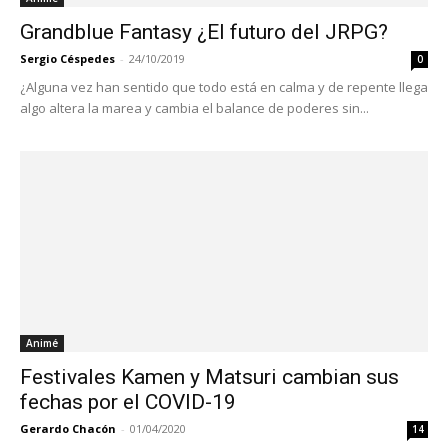
Grandblue Fantasy ¿El futuro del JRPG?
Sergio Céspedes
-
24/10/2019
0
¿Alguna vez han sentido que todo está en calma y de repente llega
algo altera la marea y cambia el balance de poderes sin...
Animé
Festivales Kamen y Matsuri cambian sus
fechas por el COVID-19
Gerardo Chacón
-
01/04/2020
14