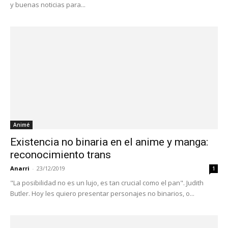
y buenas noticias para...
Animé
Existencia no binaria en el anime y manga:
reconocimiento trans
Anarri
-
23/12/2019
1
"La posibilidad no es un lujo, es tan crucial como el pan". Judith
Butler. Hoy les quiero presentar personajes no binarios, o...