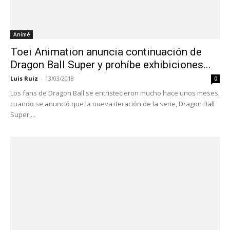
Animé
Toei Animation anuncia continuación de
Dragon Ball Super y prohíbe exhibiciones...
Luis Ruiz
-
13/03/2018
0
Los fans de Dragon Ball se entristecieron mucho hace unos meses,
cuando se anunció que la nueva iteración de la serie, Dragon Ball
Super,...