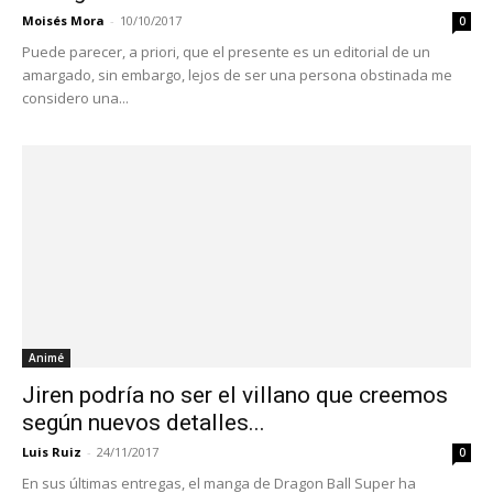
Moisés Mora
-
10/10/2017
0
Puede parecer, a priori, que el presente es un editorial de un
amargado, sin embargo, lejos de ser una persona obstinada me
considero una...
Animé
Jiren podría no ser el villano que creemos
según nuevos detalles...
Luis Ruiz
-
24/11/2017
0
En sus últimas entregas, el manga de Dragon Ball Super ha