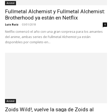
Animé
Fullmetal Alchemist y Fullmetal Alchemist:
Brotherhood ya están en Netflix
Luis Ruiz
-
03/01/2018
0
Netflix comenzó el año con una gran sorpresa para los amantes
del anime, ambas series de Fullmetal Alchemist ya están
disponibles por completo en...
Animé
Zoids Wild!, vuelve la saga de Zoids al