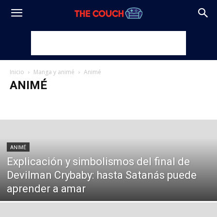
Inicio
Manga y animé
Animé
ANIMÉ
Animé
Cosplay
Manga
ANIMÉ
Explicación y simbolismos del final de
Devilman Crybaby: hasta Satanás puede
aprender a amar