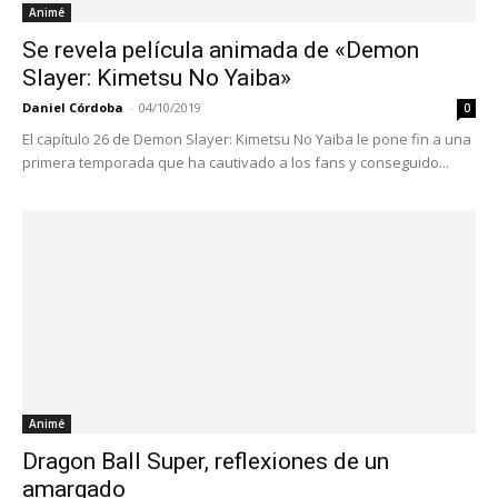
Animé
Se revela película animada de «Demon
Slayer: Kimetsu No Yaiba»
Daniel Córdoba
-
04/10/2019
0
El capítulo 26 de Demon Slayer: Kimetsu No Yaiba le pone fin a una
primera temporada que ha cautivado a los fans y conseguido...
Animé
Dragon Ball Super, reflexiones de un
amargado