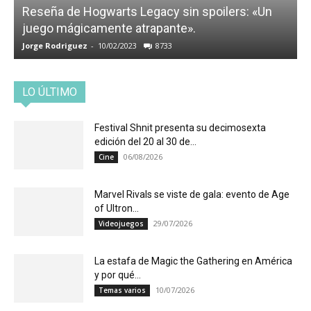
Reseña de Hogwarts Legacy sin spoilers: «Un
juego mágicamente atrapante».
Jorge Rodriguez
-
10/02/2023
8733
LO ÚLTIMO
Festival Shnit presenta su decimosexta
edición del 20 al 30 de...
06/08/2026
Cine
Marvel Rivals se viste de gala: evento de Age
of Ultron...
29/07/2026
Videojuegos
La estafa de Magic the Gathering en América
y por qué...
10/07/2026
Temas varios