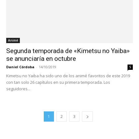
Animé
Segunda temporada de «Kimetsu no Yaiba»
se anunciaría en octubre
Daniel Córdoba
-
14/10/2019
5
Kimetsu no Yaiba ha sido uno de los animé favoritos de este 2019
con tan solo 26 capítulos en su primera temporada. Los
seguidores...
1
2
3