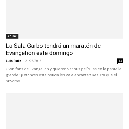
Animé
La Sala Garbo tendrá un maratón de
Evangelion este domingo
Luis Ruiz
-
21/08/2018
13
¿Son fans de Evangelion y quieren ver sus películas en la pantalla
grande? ¡Entonces esta noticia les va a encantar! Resulta que el
próximo...