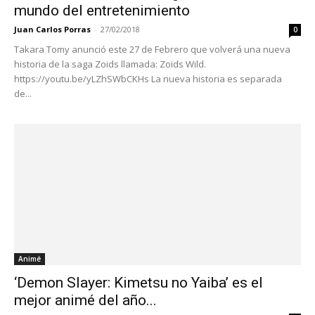
mundo del entretenimiento
Juan Carlos Porras
-
27/02/2018
0
Takara Tomy anunció este 27 de Febrero que volverá una nueva
historia de la saga Zoids llamada: Zoids Wild.
https://youtu.be/yLZhSWbCKHs La nueva historia es separada
de...
Animé
‘Demon Slayer: Kimetsu no Yaiba’ es el
mejor animé del año...