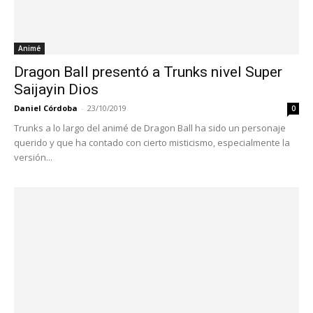
Animé
Dragon Ball presentó a Trunks nivel Super
Saijayin Dios
Daniel Córdoba
-
23/10/2019
0
Trunks a lo largo del animé de Dragon Ball ha sido un personaje
querido y que ha contado con cierto misticismo, especialmente la
versión...