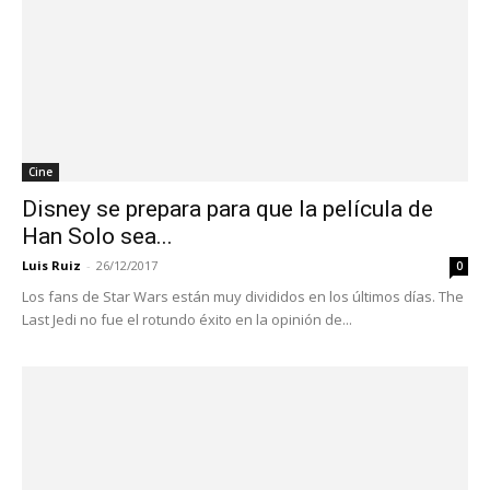
Cine
Disney se prepara para que la película de
Han Solo sea...
Luis Ruiz
-
26/12/2017
0
Los fans de Star Wars están muy divididos en los últimos días. The
Last Jedi no fue el rotundo éxito en la opinión de...