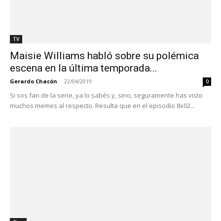
TV
Maisie Williams habló sobre su polémica
escena en la última temporada...
Gerardo Chacón
-
22/04/2019
0
Si sos fan de la serie, ya lo sabés y, sino, seguramente has visto
muchos memes al respecto. Resulta que en el episodio 8x02...