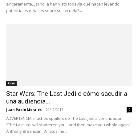
sinceramente, ¿si no la han visto todavía qué hacen leyendo
potenciales detalles sobre su secuela?...
Cine
Star Wars: The Last Jedi o cómo sacudir a
una audiencia...
Juan Pablo Morales
-
20/12/2017
0
ADVERTENCIA: muchos spoilers de The Last Jedi a continuación.
"The Last Jedi will shattered you - and then make you whole again."
Anthony Breznican A ratos me...