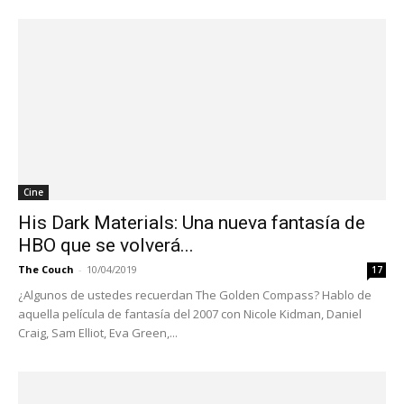
Cine
His Dark Materials: Una nueva fantasía de
HBO que se volverá...
The Couch
-
10/04/2019
17
¿Algunos de ustedes recuerdan The Golden Compass? Hablo de
aquella película de fantasía del 2007 con Nicole Kidman, Daniel
Craig, Sam Elliot, Eva Green,...