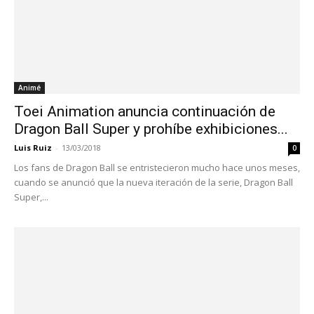
Animé
Toei Animation anuncia continuación de
Dragon Ball Super y prohíbe exhibiciones...
Luis Ruiz
-
13/03/2018
0
Los fans de Dragon Ball se entristecieron mucho hace unos meses,
cuando se anunció que la nueva iteración de la serie, Dragon Ball
Super,...