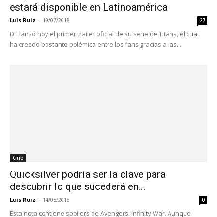
estará disponible en Latinoamérica
Luis Ruiz
-
19/07/2018
27
DC lanzó hoy el primer trailer oficial de su serie de Titans, el cual
ha creado bastante polémica entre los fans gracias a las...
Cine
Quicksilver podría ser la clave para
descubrir lo que sucederá en...
Luis Ruiz
-
14/05/2018
0
Esta nota contiene spoilers de Avengers: Infinity War. Aunque