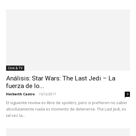
Cine & TV
Análisis: Star Wars: The Last Jedi – La
fuerza de lo...
Herberth Castro
-
15/12/2017
0
El siguiente review es libre de spoilers, pero si prefieren no saber
absolutamente nada es momento de detenerse. The Last Jedi, es
tal vez la...