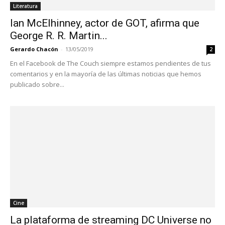
Literatura
Ian McElhinney, actor de GOT, afirma que
George R. R. Martin...
Gerardo Chacón
-
13/05/2019
2
En el Facebook de The Couch siempre estamos pendientes de tus
comentarios y en la mayoría de las últimas noticias que hemos
publicado sobre...
Cine
La plataforma de streaming DC Universe no