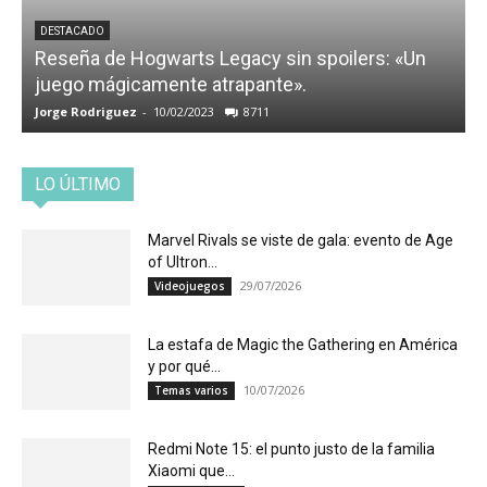
DESTACADO
Reseña de Hogwarts Legacy sin spoilers: «Un
juego mágicamente atrapante».
Jorge Rodriguez
-
10/02/2023
8711
LO ÚLTIMO
Marvel Rivals se viste de gala: evento de Age
of Ultron...
29/07/2026
Videojuegos
La estafa de Magic the Gathering en América
y por qué...
10/07/2026
Temas varios
Redmi Note 15: el punto justo de la familia
Xiaomi que...