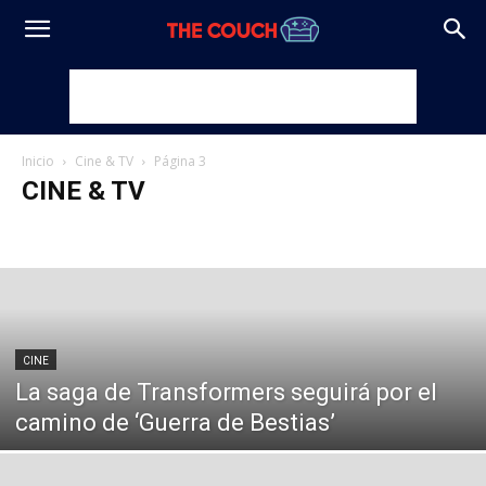
Inicio
Cine & TV
Página 3
CINE & TV
Cine
TV
CINE
La saga de Transformers seguirá por el
camino de ‘Guerra de Bestias’