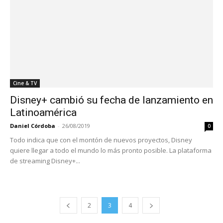
Cine & TV
Disney+ cambió su fecha de lanzamiento en
Latinoamérica
Daniel Córdoba
-
26/08/2019
0
Todo indica que con el montón de nuevos proyectos, Disney
quiere llegar a todo el mundo lo más pronto posible. La plataforma
de streaming Disney+...
2
3
4