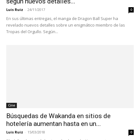
según nuevos detalles...
Luis Ruiz
-
24/11/2017
0
En sus últimas entregas, el manga de Dragon Ball Super ha
revelado nuevos detalles sobre un enigmático miembro de las
Tropas del Orgullo. Según...
Cine
Búsquedas de Wakanda en sitios de
hotelería aumentan hasta en un...
Luis Ruiz
-
15/03/2018
0