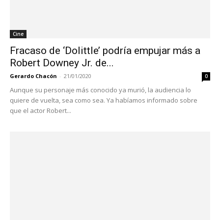
Cine
Fracaso de ‘Dolittle’ podría empujar más a
Robert Downey Jr. de...
Gerardo Chacón
-
21/01/2020
0
Aunque su personaje más conocido ya murió, la audiencia lo
quiere de vuelta, sea como sea. Ya habíamos informado sobre
que el actor Robert...