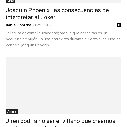
Cine
Joaquin Phoenix: las consecuencias de
interpretar al Joker
Daniel Córdoba
-
02/09/2019
0
La locura es como la gravedad; todo lo que necesitas es un
pequeño empujón En una entrevista durante el Festival de Cine de
Venecia, Joaquin Phoenix...
Animé
Jiren podría no ser el villano que creemos